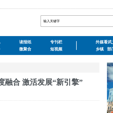
视
读报纸
专刊栏
外媒看武
播
微聚合
短视频
乡镇
部
融合 激活发展“新引擎”